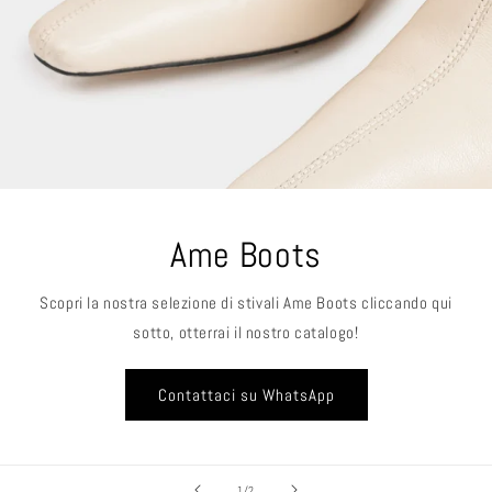
Ame Boots
Scopri la nostra selezione di stivali Ame Boots cliccando qui
sotto, otterrai il nostro catalogo!
Contattaci su WhatsApp
su
1
/
2