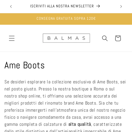
Vai
direttamente
ISCRIVITI ALLA NOSTRA NEWSLETTER
ai contenuti
CONSEGNA GRATUITA SOPRA 120€
Carrello
C
Ame Boots
o
Se desideri esplorare la collezione esclusiva di Ame Boots, sei
l
nel posto giusto. Presso la nostra boutique a Roma o sul
nostro shop online, ti offriamo una selezione accurata dei
l
migliori prodotti del rinomato brand Ame Boots. Sia che tu
e
preferisca immergerti nell'atmosfera unica del nostro negozio
fisico o navigare comodamente da casa, avrai accesso a una
z
gamma completa di calzature di
alta qualità
, caratterizzate
dallo stile distintivo e dall'artigianalità impeccabile di Ame